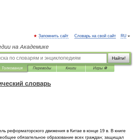
Запомнить сайт
Словарь на свой сайт
RU
едии на Академике
Найти!
Толкования
Переводы
Книги
Игры ⚽
ический словарь
ель
реформаторского
движения
в
Китае
в
конце
19
в
.
В
книге
сеобщее
обязательное
образование
всех
граждан
;
защищал