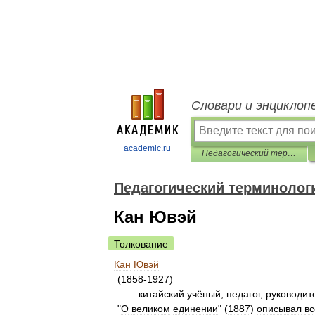
Словари и энциклоп
academic.ru
Педагогический терминологический словарь
Педагогический терминолог
Кан Ювэй
Толкование
Кан
Ювэй
(
1858
-
1927
)
—
китайский
учёный
,
педагог
,
руководит
"
О
великом
единении
" (
1887
)
описывал
в