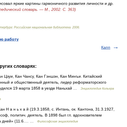
исовал
яркие
картины
гармоничного
развития
личности
и
др
.
педический
словарь
. —
М
.,
2002
.
С
.
363
)
тербург:
Российская
национальная
библиотека
.
2006
.
ю работу
Капп
ругих словарях:
н Цзуи, Кан Чансу, Кан Гэншэн, Кан Минъи. Китайский
енный и общественный деятель, лидер реформаторского
 Родился 19 марта 1858 в уезде Наньхай …
Энциклопедия Кольера
я
а н ь х а й (19.3.1858, с. Интань, ок. Кантона, 31.3.1927,
ософ, политич. деятель. В 1898 был гл. вдохновителем
а дней» (11.6.… …
Философская энциклопедия