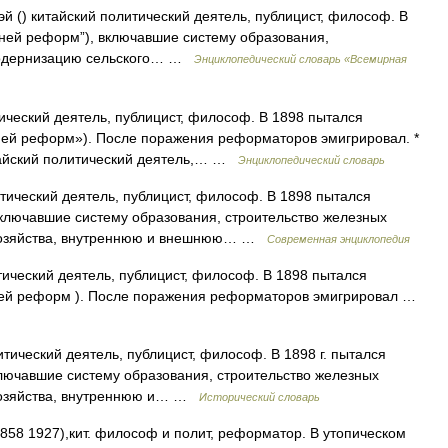
 () китайский политический деятель, публицист, философ. В
дней реформ”), включавшие систему образования,
 модернизацию сельского… …
Энциклопедический словарь «Всемирная
ический деятель, публицист, философ. В 1898 пытался
ей реформ»). После поражения реформаторов эмигрировал. *
тайский политический деятель,… …
Энциклопедический словарь
тический деятель, публицист, философ. В 1898 пытался
ключавшие систему образования, строительство железных
о хозяйства, внутреннюю и внешнюю… …
Современная энциклопедия
ический деятель, публицист, философ. В 1898 пытался
ней реформ ). После поражения реформаторов эмигрировал …
итический деятель, публицист, философ. В 1898 г. пытался
лючавшие систему образования, строительство железных
 хозяйства, внутреннюю и… …
Исторический словарь
1858 1927),кит. философ и полит, реформатор. В утопическом