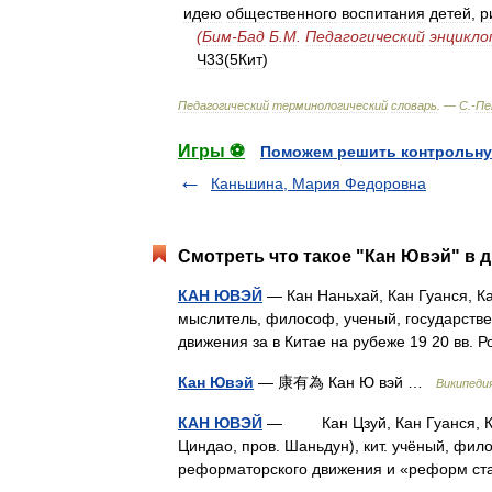
идею
общественного
воспитания
детей
,
р
(
Бим
-
Бад
Б
.
М
.
Педагогический
энцикло
Ч33
(
5Кит
)
Педагогический
терминологический
словарь
. —
С
.-
Пе
Игры ⚽
Поможем решить контрольну
Каньшина, Мария Федоровна
Смотреть что такое "Кан Ювэй" в д
КАН ЮВЭЙ
— Кан Наньхай, Кан Гуанся, Ка
мыслитель, философ, ученый, государств
движения за в Китае на рубеже 19 20 вв.
Кан Ювэй
— 康有為 Кан Ю вэй …
Википеди
КАН ЮВЭЙ
— Кан Цзуй, Кан Гуанся, Кан H 
Циндао, пров. Шаньдун), кит. учёный, фил
реформаторского движения и «реформ ст