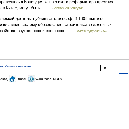
) превозносил Конфуция как великого реформатора прежних
пр, в Китае, могут быть… …
Всемирная история
ический деятель, публицист, философ. В 1898 пытался
ключавшие систему образования, строительство железных
о хозяйства, внутреннюю и внешнюю… …
Иллюстрированный
ка
,
Реклама на сайте
18+
omla,
Drupal,
WordPress, MODx.