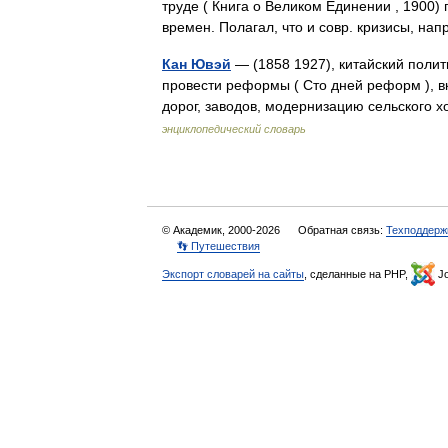
труде ( Книга о Великом Единении , 1900
времен. Полагал, что и совр. кризисы, на
Кан Ювэй
— (1858 1927), китайский полит
провести реформы ( Сто дней реформ ), в
дорог, заводов, модернизацию сельског
энциклопедический словарь
© Академик, 2000-2026
Обратная связь:
Техподдерж
👣 Путешествия
Экспорт словарей на сайты
, сделанные на PHP,
Jo